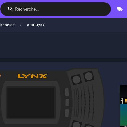
Recherche…
/
ndhelds
atari-lynx