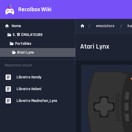
Recalbox Wiki
/
/
Home
emulators
ha
5. 🛠️ ÉMULATEURS
Portables
Atari Lynx
Atari Lynx
Répertoire actuel
Libretro Handy
Libretro Holani
Libretro Mednafen_Lynx