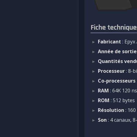
Fiche technique
Fabricant
: Epyx 
Année de sortie
Quantités vend
Processeur
: 8-b
Co-processeurs
RAM
: 64K 120 
ROM
: 512 bytes
Résolution
: 160
Son
: 4 canaux, 8