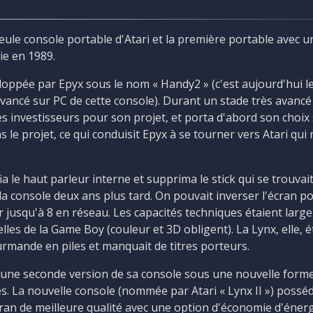
seule console portable d'Atari et la première portable avec 
tie en 1989.
loppée par Epyx sous le nom « Handy2 » (c'est aujourd'hui 
 avancé sur PC de cette console). Durant un stade très avan
es investisseurs pour son projet, et porta d'abord son choix
s le projet, ce qui conduisit Epyx à se tourner vers Atari qui 
 le haut parleur interne et supprima le stick qui se trouvait 
la console deux ans plus tard. On pouvait inverser l'écran p
 jusqu'à 8 en réseau. Les capacités techniques étaient larg
les de la Game Boy (couleur et 3D obligent). La Lynx, elle, é
rmande en piles et manquait de titres porteurs.
t une seconde version de sa console sous une nouvelle forme
. La nouvelle console (nommée par Atari « Lynx II ») posséd
ran de meilleure qualité avec une option d'économie d'énerg