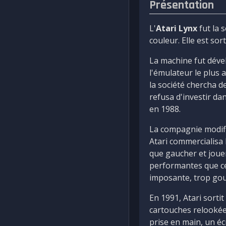
Présentation
L'
Atari Lynx
fut la 
couleur. Elle est sor
La machine fut déve
l'émulateur le plus
la société chercha d
refusa d'investir dan
en 1988.
La compagnie modifia
Atari commercialisa 
que gaucher et jouer
performantes que cel
imposante, trop gou
En 1991, Atari sorti
cartouches relookées
prise en main, un éc