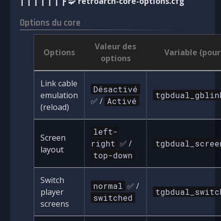
┃ ┃ ┃ ┃ ┃ ┃ ┣ 🧩
retroarch-core-options.cfg
Options du core
Valeur des
Options
Variable (pour
options
Link cable
Désactivé
emulation
tgbdual_gblin
✅ /
Activé
(reload)
left-
Screen
right
✅ /
tgbdual_scree
layout
top-down
Switch
normal
✅ /
player
tgbdual_switc
switched
screens