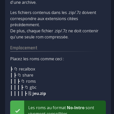
d'une archive.
Les fichiers contenus dans les .zip/.7z doivent
correspondre aux extensions citées
précédemment.
De plus, chaque fichier .zip/.7z ne doit contenir
qu'une seule rom compressée.
Emplacement
Placez les roms comme ceci :
┣ 📁 recalbox
┃ ┣ 📁 share
┃ ┃ ┣ 📁 roms
┃ ┃ ┃ ┣ 📁 gbc
┃ ┃ ┃ ┃ ┣ 🗒
jeu.zip
Les roms au format
No-Intro
sont
vivement conseillées.