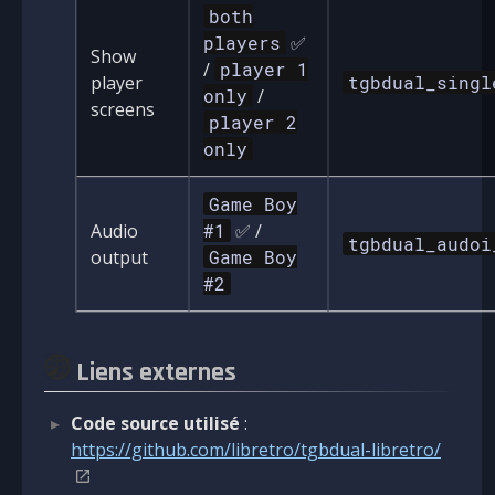
both
players
✅
Show
/
player 1
player
tgbdual_singl
only
/
screens
player 2
only
Game Boy
Audio
#1
✅ /
tgbdual_audoi
output
Game Boy
#2
Liens externes
Code source utilisé
:
https://github.com/libretro/tgbdual-libretro/