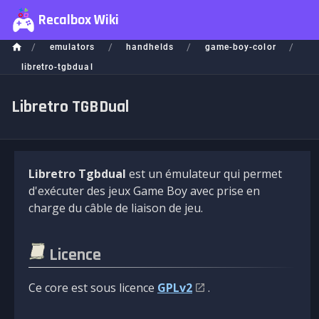
Recalbox Wiki
/
/
/
/
emulators
handhelds
game-boy-color
libretro-tgbdual
Libretro TGBDual
Libretro Tgbdual
est un émulateur qui permet
d'exécuter des jeux Game Boy avec prise en
charge du câble de liaison de jeu.
Licence
Ce core est sous licence
GPLv2
.