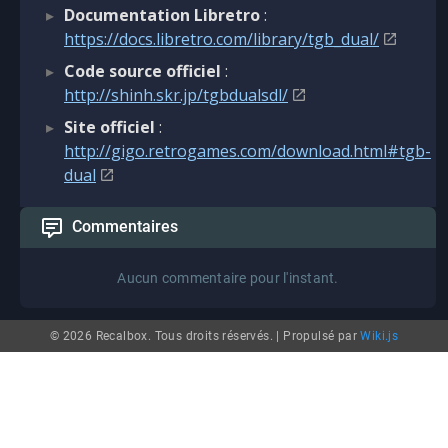
Documentation Libretro
:
https://docs.libretro.com/library/tgb_dual/
Code source officiel
:
http://shinh.skr.jp/tgbdualsdl/
Site officiel
:
http://gigo.retrogames.com/download.html#tgb-
dual
Commentaires
Aucun commentaire pour l'instant.
© 2026 Recalbox. Tous droits réservés. |
Propulsé par
Wiki.js