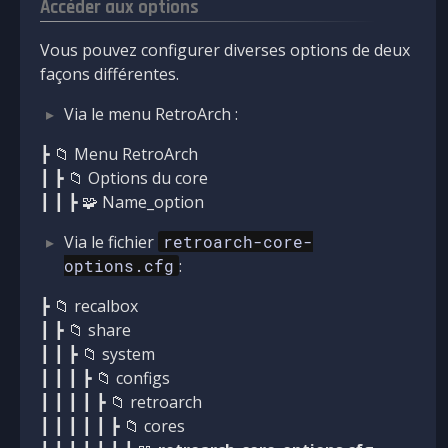
Accéder aux options
Vous pouvez configurer diverses options de deux
façons différentes.
Via le menu RetroArch :
┣ 📁 Menu RetroArch
┃ ┣ 📁 Options du core
┃ ┃ ┣ 🧩 Name_option
Via le fichier
retroarch-core-
options.cfg
:
┣ 📁 recalbox
┃ ┣ 📁 share
┃ ┃ ┣ 📁 system
┃ ┃ ┃ ┣ 📁 configs
┃ ┃ ┃ ┃ ┣ 📁 retroarch
┃ ┃ ┃ ┃ ┃ ┣ 📁 cores