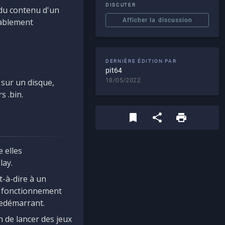
DISCUTER
 du contenu d'un
bablement
Afficher la discussion
DERNIÈRE ÉDITION PAR
pit64
 sur un disque,
18/05/2022
s .bin.
e elles
lay.
-à-dire à un
 fonctionnement
 redémarrant.
 de lancer des jeux