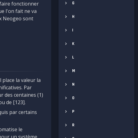
faire fonctionner
G
e l'on fait ne va
H
eux Neogeo sont
I
K
L
M
 Il place la valeur la
N
ificatives. Par
ur des centaines (1)
O
ou de [123].
uis par certains
P
R
tomatise le
 pour un système