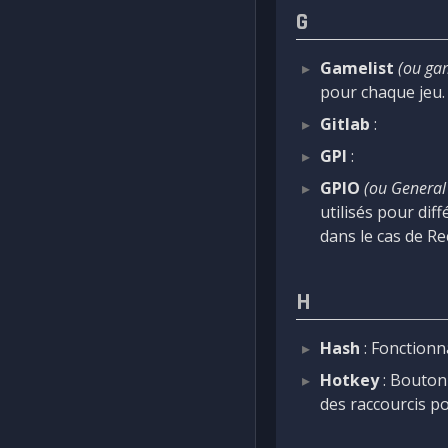
G
Gamelist
(ou gam
pour chaque jeu.
Gitlab
:
GPI
:
GPIO
(ou General
utilisés pour di
dans le cas de Re
H
Hash
: Fonctionn
Hotkey
: Bouton
des raccourcis po