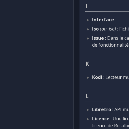
I
Interface
:
Iso
(ou .iso)
: Fich
Issue
: Dans le c
de fonctionnalité
K
Kodi
: Lecteur mu
L
Libretro
: API mu
Licence
: Une lic
licence de Recal