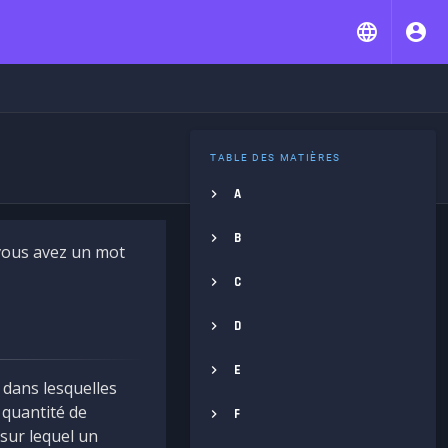
TABLE DES MATIÈRES
A
B
 vous avez un mot
C
D
E
 dans lesquelles
 quantité de
F
 sur lequel un