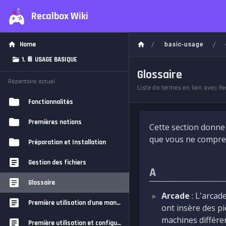
Recalbox Wiki
/
/
Home
basic-usage
1. 📔 USAGE BASIQUE
Glossaire
Répertoire actuel
Liste de termes en lien avec R
Fonctionnalités
Premières notions
Cette section donne 
que vous ne compren
Préparation et Installation
Gestion des fichiers
A
Glossaire
Arcade
: L'arcad
Première utilisation d'une manette sur Recalbox
ont insère des pi
machines différen
Première utilisation et configuration