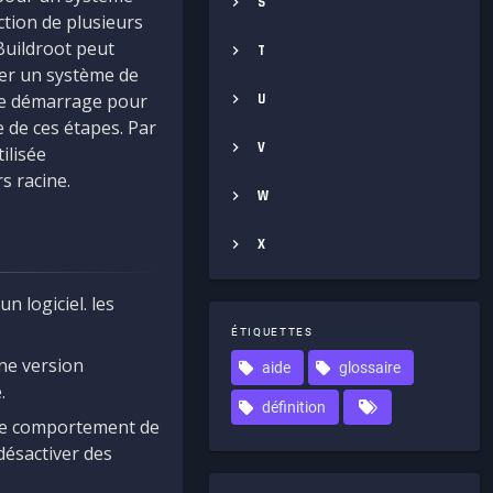
S
ction de plusieurs
Buildroot peut
T
éer un système de
 de démarrage pour
U
 de ces étapes. Par
V
ilisée
s racine.
W
X
n logiciel. les
ÉTIQUETTES
une version
aide
glossaire
.
définition
 le comportement de
désactiver des