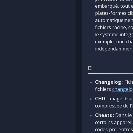
embarqué, tout en
plates-formes ci
automatiquement 
fichiers racine,
le système intégr
exemple, une chaî
indépendamment, 
C
Changelog
: Fic
fichiers
changel
CHD
: Image disq
compressée de l'
Cheats
: Dans le
certains appareil
codes pré-entrés