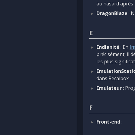
au hasard après u
DragonBlaze
: N
E
Endianité
: En
In
précisément, il d
les plus significa
EmulationStati
dans Recalbox.
Emulateur
: Pro
F
Front-end
: