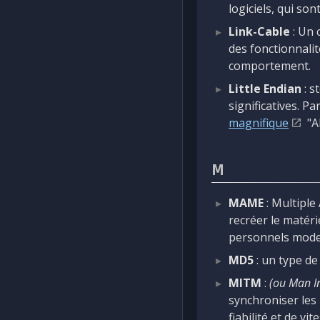
logiciels, qui son
Link-Cable
: Un 
des fonctionnali
comportement.
Little Endian
: s
significatives. P
magnifique
"A
M
MAME
: Multiple
recréer le matéri
personnels moder
MD5
: un type de
MITM
:
(ou Man I
synchroniser les 
fiabilité et de vit