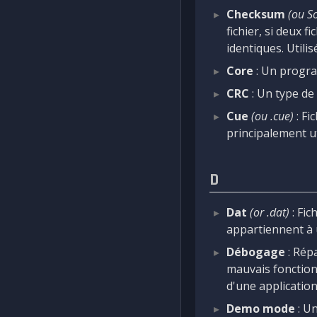
Checksum
(ou S
fichier, si deux 
identiques. Utili
Core
: Un progra
CRC
: Un type de
Cue
(ou .cue)
: Fi
principalement ut
D
Dat
(or .dat)
: Fic
appartiennent à u
Débogage
: Rép
mauvais fonctio
d'une application
Demo mode
: Un