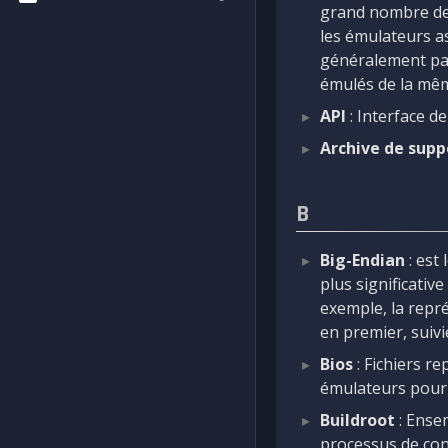
grand nombre de 
les émulateurs as
généralement pas
émulés de la mêm
API
: Interface d
Archive de supp
B
Big-Endian
: est
plus significativ
exemple, la rep
en premier, suivie
Bios
: Fichiers r
émulateurs pour 
Buildroot
: Ensem
processus de co