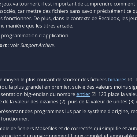
jeux va tourner), il est important de comprendre comment 
sociés, car mettre des fichiers sans savoir précisément ce qu
 fonctionner. De plus, dans le contexte de Recalbox, les j
e manière que les titres arcade.
e programmation d'application.
ort
: voir
Support Archive
.
 le moyen le plus courant de stocker des fichiers
binaires
.
e (ou la plus grande) en premier, suivie des valeurs moins sign
résentation big-endian du nombre
entier
123 place la vale
 de la valeur des dizaines (2), puis de la valeur de unités (3) 
eprésentant des programmes lus par le système d'origine, req
fonctionner.
ble de fichiers Makefiles et de correctifs qui simplifie et au
nstruction d'un environnement Linux complet et amorçable