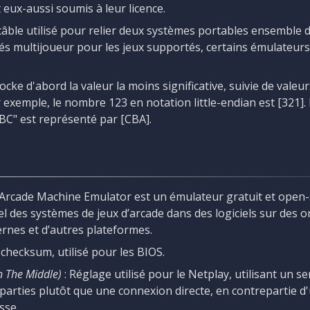
t eux-aussi soumis à leur licence.
câble utilisé pour relier deux systèmes portables ensemble da
tés multijoueur pour les jeux supportés, certains émulateurs
tocke d'abord la valeur la moins significative, suivie de valeu
ar exemple, le nombre 123 en notation little-endian est [321].
BC" est représenté par [CBA].
 Arcade Machine Emulator est un émulateur gratuit et open
el des systèmes de jeux d’arcade dans des logiciels sur des 
nes et d’autres plateformes.
 checksum, utilisé pour les BIOS.
n The Middle)
: Réglage utilisé pour le Netplay, utilisant un s
parties plutôt que une connexion directe, en contrepartie d
esse.